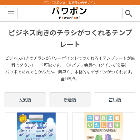
パワポでポンっ！とチラシのデザイン
パワポン
search
ビジネス向きのチラシがつくれるテンプ
レート
ビジネス向きのチラシがパワーポイントでつくれる！テンプレートが無
料でダウンロード可能です。（※パプリ会員へログインが必要）
パワポでだれでもかんたん、素早く、本格的なデザインがつくれます。
全185点。
人気順
新着順
古い順