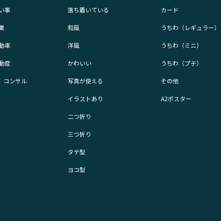
い事
落ち着いている
カード
業
和風
うちわ（レギュラー）
動車
洋風
うちわ（ミニ）
動産
かわいい
うちわ（プチ）
業、コンサル
写真が使える
その他
イラストあり
A2ポスター
二つ折り
三つ折り
タテ型
ヨコ型