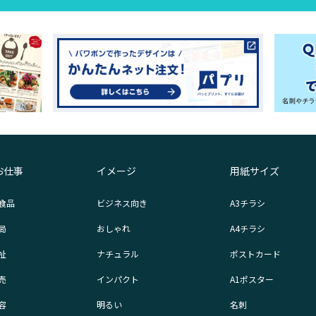
お仕事
イメージ
用紙サイズ
食品
ビジネス向き
A3チラシ
局
おしゃれ
A4チラシ
祉
ナチュラル
ポストカード
売
インパクト
A1ポスター
容
明るい
名刺