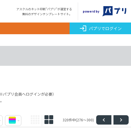
アスクルのネット印刷"パプリ"が運営する
powerd by
無料のデザインテンプレートサイト。
login
パプリでログイン
※パプリ会員へログインが必要）
点。
320件中(276～300)