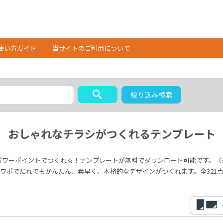
使い方ガイド
当サイトのご利用について
search
絞り込み検索
おしゃれなチラシがつくれるテンプレート
パワーポイントでつくれる！テンプレートが無料でダウンロード可能です。（
ワポでだれでもかんたん、素早く、本格的なデザインがつくれます。全321