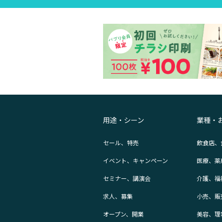
用途・シーン
業種・
セール、特売
飲食店、
イベント、キャンペーン
医療、薬
セミナー、講演会
介護、福
求人、募集
小売、販
オープン、開業
美容、理