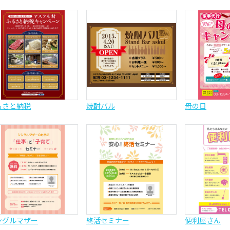
るさと納税
焼酎バル
母の日
ングルマザー
終活セミナー
便利屋さん