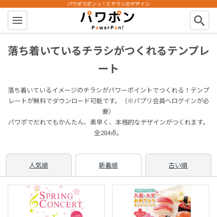
パワポでポンっ！とチラシのデザイン
パワポン
search
落ち着いているチラシがつくれるテンプレ
ート
落ち着いているイメージのチラシがパワーポイントでつくれる！テンプ
レートが無料でダウンロード可能です。（※パプリ会員へログインが必
要）
パワポでだれでもかんたん、素早く、本格的なデザインがつくれます。
全284点。
人気順
新着順
古い順