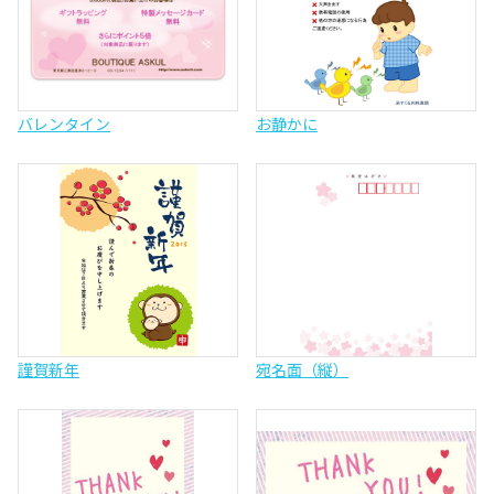
バレンタイン
お静かに
謹賀新年
宛名面（縦）