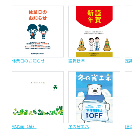
休業日のお知らせ
謹賀新年
定
宛名面（横）
冬の省エネ
謹