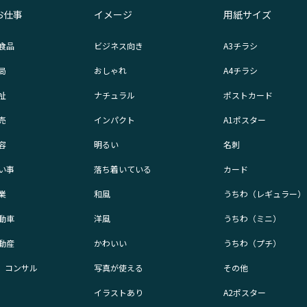
お仕事
イメージ
用紙サイズ
食品
ビジネス向き
A3チラシ
局
おしゃれ
A4チラシ
祉
ナチュラル
ポストカード
売
インパクト
A1ポスター
容
明るい
名刺
い事
落ち着いている
カード
業
和風
うちわ（レギュラー）
動車
洋風
うちわ（ミニ）
動産
かわいい
うちわ（プチ）
業、コンサル
写真が使える
その他
イラストあり
A2ポスター