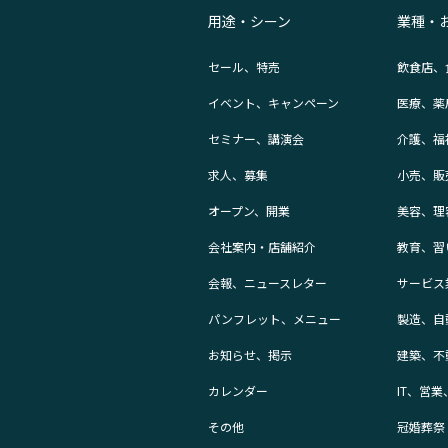
用途・シーン
業種・
セール、特売
飲食店、
イベント、キャンペーン
医療、薬
セミナー、講演会
介護、福
求人、募集
小売、販
オープン、開業
美容、理
会社案内・店舗紹介
教育、習
会報、ニュースレター
サービス
パンフレット、メニュー
製造、自
お知らせ、掲示
建築、不
カレンダー
IT、営
その他
冠婚葬祭