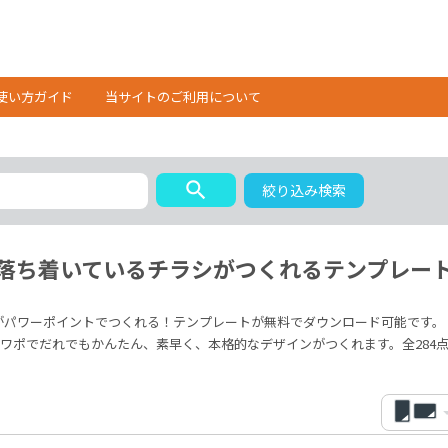
使い方ガイド
当サイトのご利用について
search
絞り込み検索
落ち着いているチラシがつくれるテンプレー
がパワーポイントでつくれる！テンプレートが無料でダウンロード可能です。
ワポでだれでもかんたん、素早く、本格的なデザインがつくれます。全284