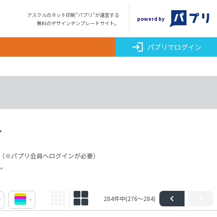
アスクルのネット印刷"パプリ"が運営する
powerd by
無料のデザインテンプレートサイト。
login
パプリでログイン
ト
（※パプリ会員へログインが必要）
点。
284件中(276～284)