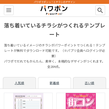
パワポでポンっ！とチラシのデザイン
パワポン
search
落ち着いているチラシがつくれるテンプレ
ート
落ち着いているイメージのチラシがパワーポイントでつくれる！テンプ
レートが無料でダウンロード可能です。（※パプリ会員へログインが必
要）
パワポでだれでもかんたん、素早く、本格的なデザインがつくれます。
全284点。
人気順
新着順
古い順