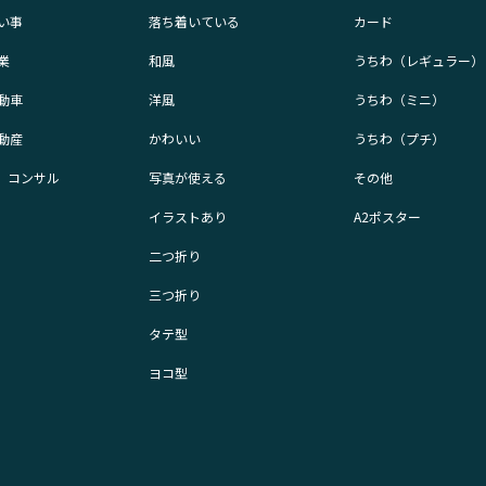
い事
落ち着いている
カード
業
和風
うちわ（レギュラー）
動車
洋風
うちわ（ミニ）
動産
かわいい
うちわ（プチ）
業、コンサル
写真が使える
その他
イラストあり
A2ポスター
二つ折り
三つ折り
タテ型
ヨコ型