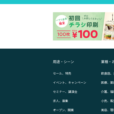
用途・シーン
業種・
セール、特売
飲食店、
イベント、キャンペーン
医療、薬
セミナー、講演会
介護、福
求人、募集
小売、販
オープン、開業
美容、理