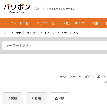
パワポでポンっ！とチラシのデザイン
テンプレート一覧
カテゴリ一覧
人気ランキング
特集
TOP
カテゴリから探す
イメージ
イラストあり
チラシ、フライヤーがパワーポイン
パ
人気順
新着順
古い順