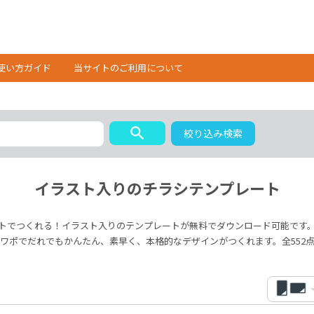
使い方ガイド
当サイトのご利用について
search
絞り込み検索
イラスト入りのチラシテンプレート
トでつくれる！イラスト入りのテンプレートが無料でダウンロード可能です
ワポでだれでもかんたん、素早く、本格的なデザインがつくれます。全552