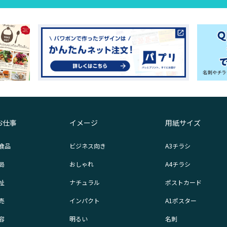
お仕事
イメージ
用紙サイズ
食品
ビジネス向き
A3チラシ
局
おしゃれ
A4チラシ
祉
ナチュラル
ポストカード
売
インパクト
A1ポスター
容
明るい
名刺