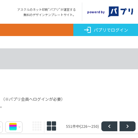
アスクルのネット印刷"パプリ"が運営する
powerd by
無料のデザインテンプレートサイト。
login
パプリでログイン
。（※パプリ会員へログインが必要）
点。
551件中(226～250)