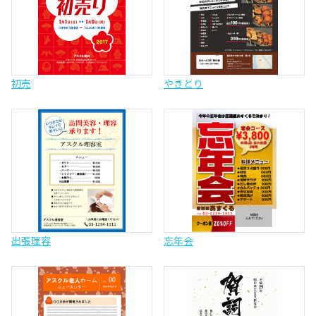
初売
やきとり
出張理容
忘年会