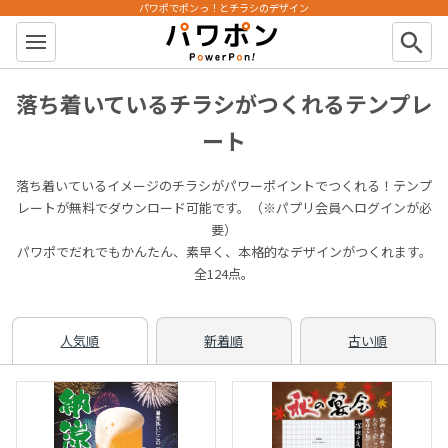
パワポでポンっ！とチラシのデザイン
パワポン
search
落ち着いているチラシがつくれるテンプレ
ート
落ち着いているイメージのチラシがパワーポイントでつくれる！テンプ
レートが無料でダウンロード可能です。（※パプリ会員へログインが必
要）
パワポでだれでもかんたん、素早く、本格的なデザインがつくれます。
全124点。
人気順
新着順
古い順