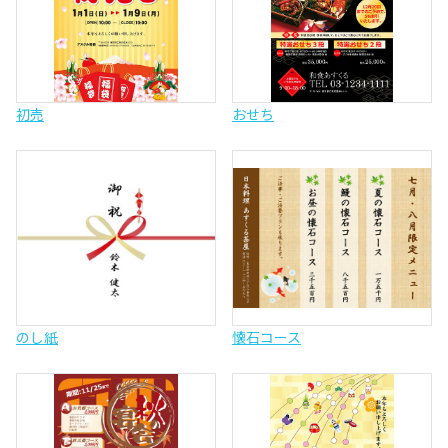
初売
おせち
のし紙
懐石コース