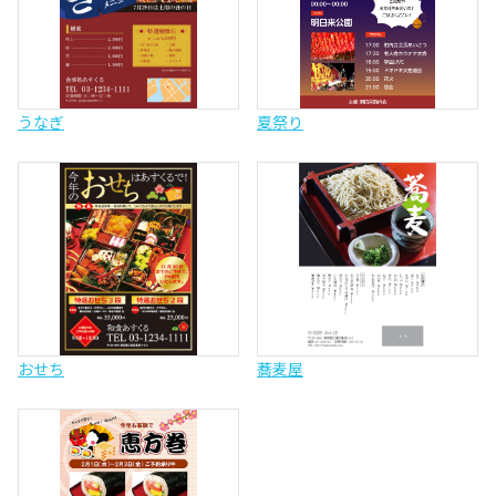
うなぎ
夏祭り
おせち
蕎麦屋