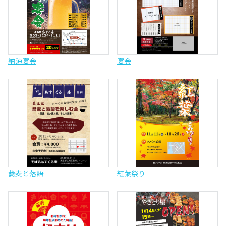
納涼宴会
宴会
蕎麦と落語
紅葉祭り