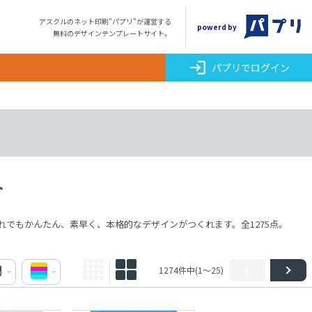
アスクルのネット印刷"パプリ"が運営する
powerd by
無料のデザインテンプレートサイト。
login
パプリでログイン
ト
でもかんたん、素早く、本格的なデザインがつくれます。全1275点。
1274件中(1～25)