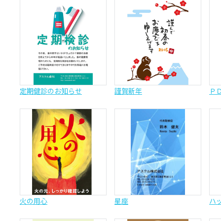
定期健診のお知らせ
謹賀新年
Ｐ
火の用心
星座
ハ