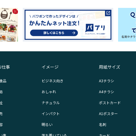
お仕事
イメージ
用紙サイズ
食品
ビジネス向き
A3チラシ
局
おしゃれ
A4チラシ
祉
ナチュラル
ポストカード
売
インパクト
A1ポスター
容
明るい
名刺
い事
落ち着いている
カード