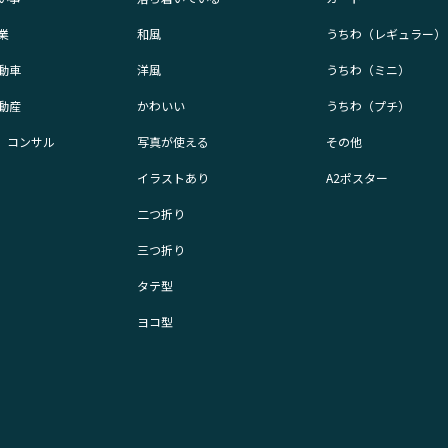
業
和風
うちわ（レギュラー）
動車
洋風
うちわ（ミニ）
動産
かわいい
うちわ（プチ）
業、コンサル
写真が使える
その他
イラストあり
A2ポスター
二つ折り
三つ折り
タテ型
ヨコ型