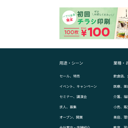
用途・シーン
業種・
セール、特売
飲食店、
イベント、キャンペーン
医療、薬
セミナー、講演会
介護、福
求人、募集
小売、販
オープン、開業
美容、理
会社案内・店舗紹介
教育、習