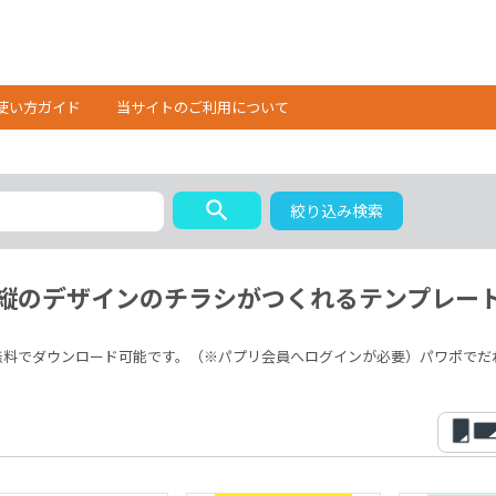
使い方ガイド
当サイトのご利用について
search
絞り込み検索
縦のデザインのチラシがつくれるテンプレー
料でダウンロード可能です。（※パプリ会員へログインが必要）パワポでだれ