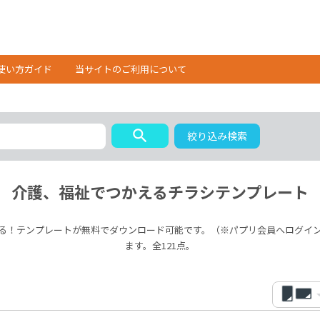
使い方ガイド
当サイトのご利用について
search
絞り込み検索
介護、福祉でつかえるチラシテンプレート
る！テンプレートが無料でダウンロード可能です。（※パプリ会員へログイ
ます。全121点。