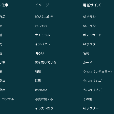
お仕事
イメージ
用紙サイズ
食品
ビジネス向き
A3チラシ
局
おしゃれ
A4チラシ
祉
ナチュラル
ポストカード
売
インパクト
A1ポスター
容
明るい
名刺
い事
落ち着いている
カード
業
和風
うちわ（レギュラー）
動車
洋風
うちわ（ミニ）
動産
かわいい
うちわ（プチ）
業、コンサル
写真が使える
その他
イラストあり
A2ポスター