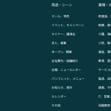
用途・シーン
業種・
セール、特売
飲食店、
イベント、キャンペーン
医療、薬
セミナー、講演会
介護、福
求人、募集
小売、販
オープン、開業
美容、理
会社案内・店舗紹介
教育、習
会報、ニュースレター
サービス
パンフレット、メニュー
製造、自
お知らせ、掲示
建築、不
カレンダー
IT、営
その他
冠婚葬祭