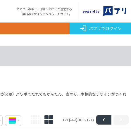
アスクルのネット印刷"パプリ"が運営する
powerd by
無料のデザインテンプレートサイト。
login
パプリでログイン
ンが必要）パワポでだれでもかんたん、素早く、本格的なデザインがつくれ
121件中(101～121)