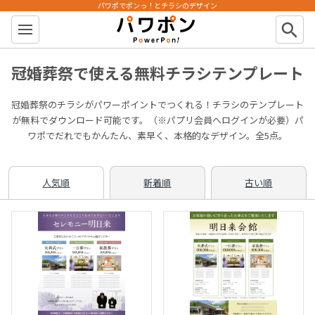
パワポでポンっ！とチラシのデザイン
パワポン
search
冠婚葬祭で使える無料チラシテンプレート
冠婚葬祭のチラシがパワーポイントでつくれる！チラシのテンプレート
が無料でダウンロード可能です。（※パプリ会員へログインが必要）パ
ワポでだれでもかんたん、素早く、本格的なデザイン。全5点。
人気順
新着順
古い順