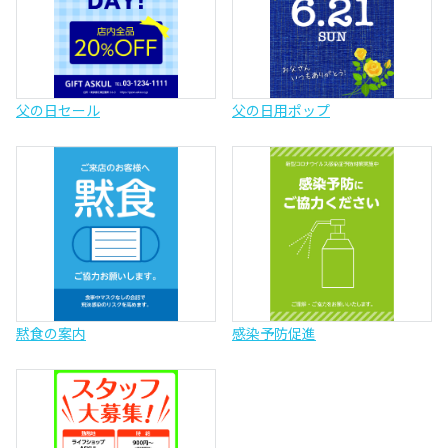
父の日セール
父の日用ポップ
黙食の案内
感染予防促進