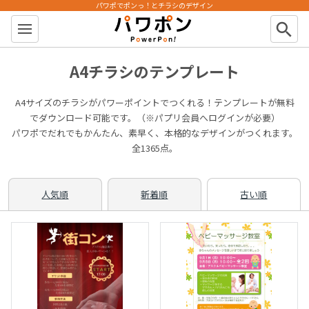
パワポでポンっ！とチラシのデザイン
パワポン
search
A4チラシのテンプレート
A4サイズのチラシがパワーポイントでつくれる！テンプレートが無料
でダウンロード可能です。（※パプリ会員へログインが必要）
パワポでだれでもかんたん、素早く、本格的なデザインがつくれます。
全1365点。
人気順
新着順
古い順