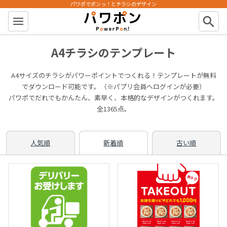
パワポでポンっ！とチラシのデザイン
パワポン
search
A4チラシのテンプレート
A4サイズのチラシがパワーポイントでつくれる！テンプレートが無料
でダウンロード可能です。（※パプリ会員へログインが必要）
パワポでだれでもかんたん、素早く、本格的なデザインがつくれます。
全1365点。
人気順
新着順
古い順