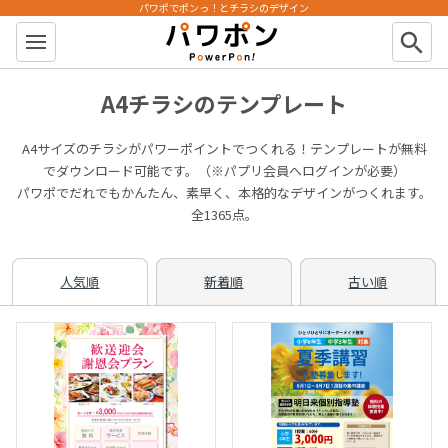
パワポでポンっ！とチラシのデザイン
パワポン
search
A4チラシのテンプレート
A4サイズのチラシがパワーポイントでつくれる！テンプレートが無料
でダウンロード可能です。（※パプリ会員へログインが必要）
パワポでだれでもかんたん、素早く、本格的なデザインがつくれます。
全1365点。
人気順
新着順
古い順