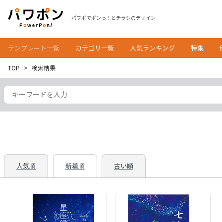
パワポでポンっ！とチラシのデザイン
テンプレート一覧
カテゴリ一覧
人気ランキング
特集
TOP
検索結果
人気順
新着順
古い順