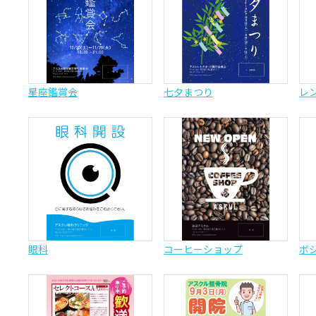
星座鑑賞会
七夕まつり
レ
眼科
コーヒーショップ
ボ