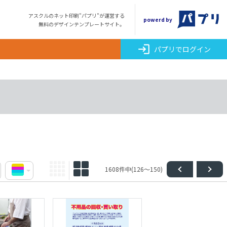
アスクルのネット印刷"パプリ"が運営する
powerd by
無料のデザインテンプレートサイト。
login
パプリでログイン
1608件中(126～150)