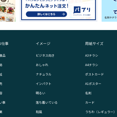
お仕事
イメージ
用紙サイズ
食品
ビジネス向き
A3チラシ
局
おしゃれ
A4チラシ
祉
ナチュラル
ポストカード
売
インパクト
A1ポスター
容
明るい
名刺
い事
落ち着いている
カード
業
和風
うちわ（レギュラー）