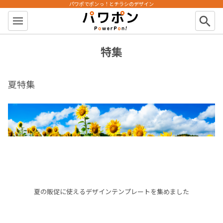
パワポでポンっ！とチラシのデザイン
パワポン
search
特集
夏特集
夏の販促に使えるデザインテンプレートを集めました