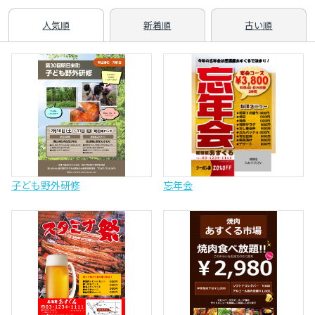
人気順
新着順
古い順
子ども野外研修
忘年会