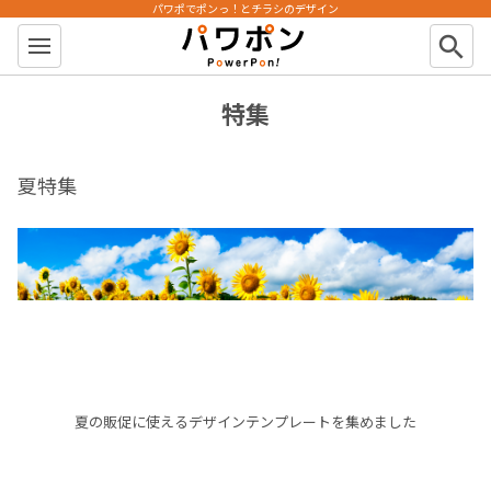
パワポでポンっ！とチラシのデザイン
パワポン
search
特集
夏特集
夏の販促に使えるデザインテンプレートを集めました