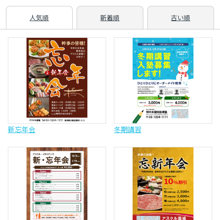
人気順
新着順
古い順
新忘年会
冬期講習