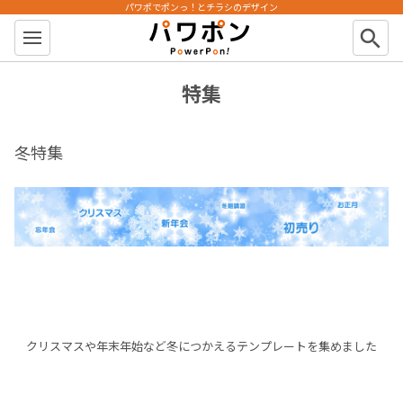
パワポでポンっ！とチラシのデザイン
パワポン
search
特集
冬特集
クリスマスや年末年始など冬につかえるテンプレートを集めました