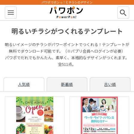
パワポでポンっ！とチラシのデザイン
パワポン
search
明るいチラシがつくれるテンプレート
明るいイメージのチラシがパワーポイントでつくれる！テンプレートが
無料でダウンロード可能です。（※パプリ会員へログインが必要）
パワポでだれでもかんたん、素早く、本格的なデザインがつくれます。
全511点。
人気順
新着順
古い順