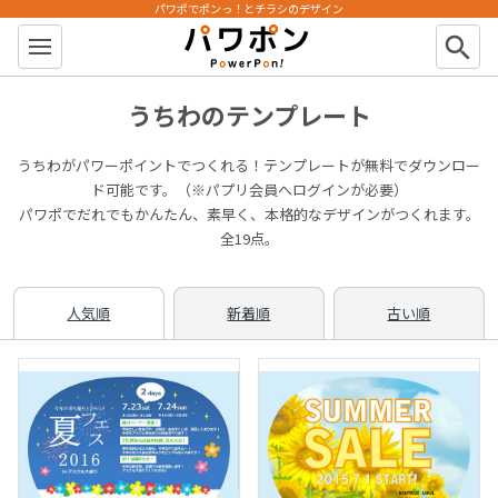
パワポでポンっ！とチラシのデザイン
パワポン
search
うちわのテンプレート
うちわがパワーポイントでつくれる！テンプレートが無料でダウンロー
ド可能です。（※パプリ会員へログインが必要）
パワポでだれでもかんたん、素早く、本格的なデザインがつくれます。
全19点。
人気順
新着順
古い順