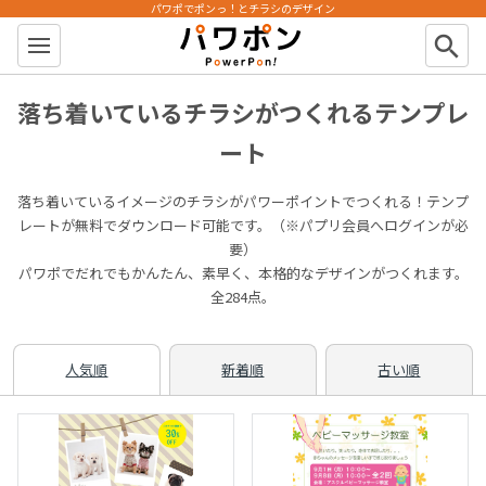
パワポでポンっ！とチラシのデザイン
パワポン
search
落ち着いているチラシがつくれるテンプレ
ート
落ち着いているイメージのチラシがパワーポイントでつくれる！テンプ
レートが無料でダウンロード可能です。（※パプリ会員へログインが必
要）
パワポでだれでもかんたん、素早く、本格的なデザインがつくれます。
全284点。
人気順
新着順
古い順