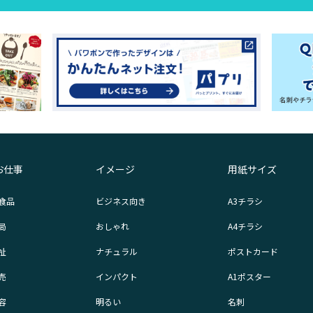
お仕事
イメージ
用紙サイズ
食品
ビジネス向き
A3チラシ
局
おしゃれ
A4チラシ
祉
ナチュラル
ポストカード
売
インパクト
A1ポスター
容
明るい
名刺