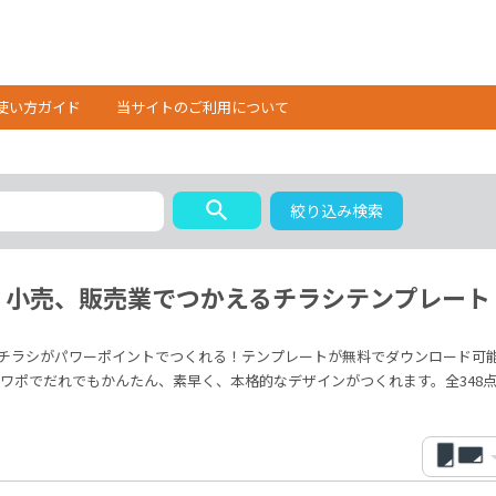
使い方ガイド
当サイトのご利用について
search
絞り込み検索
小売、販売業でつかえるチラシテンプレート
チラシがパワーポイントでつくれる！テンプレートが無料でダウンロード可
ワポでだれでもかんたん、素早く、本格的なデザインがつくれます。全348