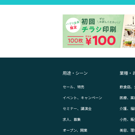
用途・シーン
業種・
セール、特売
飲食店、
イベント、キャンペーン
医療、薬
セミナー、講演会
介護、福
求人、募集
小売、販
オープン、開業
美容、理