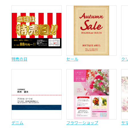
特売の日
セール
ク
デニム
フラワーショップ
サ