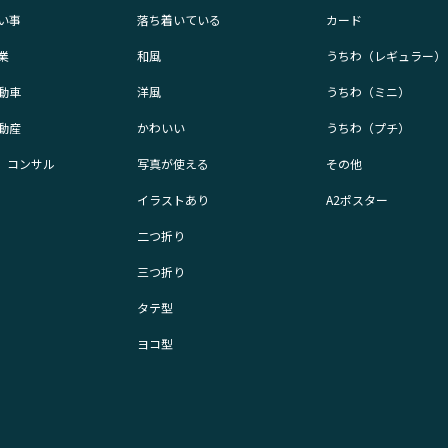
い事
落ち着いている
カード
業
和風
うちわ（レギュラー）
動車
洋風
うちわ（ミニ）
動産
かわいい
うちわ（プチ）
業、コンサル
写真が使える
その他
イラストあり
A2ポスター
二つ折り
三つ折り
タテ型
ヨコ型