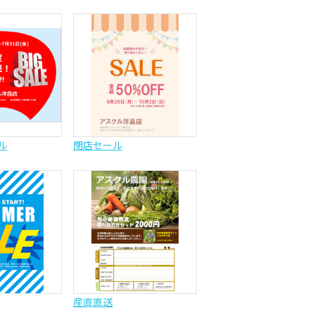
ル
閉店セール
産直直送