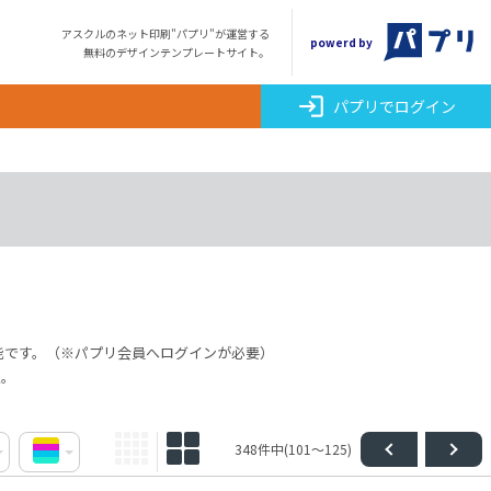
アスクルのネット印刷"パプリ"が運営する
powerd by
無料のデザインテンプレートサイト。
login
パプリでログイン
能です。（※パプリ会員へログインが必要）
点。
348件中(101～125)