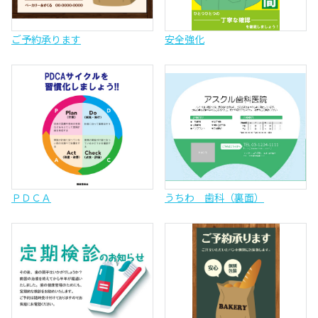
ご予約承ります
安全強化
ＰＤＣＡ
うちわ 歯科（裏面）