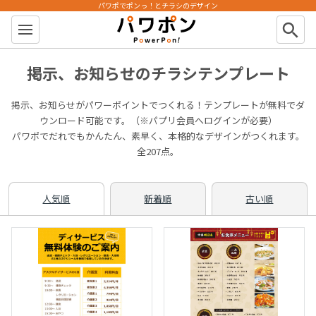
パワポでポンっ！とチラシのデザイン
パワポン
search
掲示、お知らせのチラシテンプレート
掲示、お知らせがパワーポイントでつくれる！テンプレートが無料でダ
ウンロード可能です。（※パプリ会員へログインが必要）
パワポでだれでもかんたん、素早く、本格的なデザインがつくれます。
全207点。
人気順
新着順
古い順