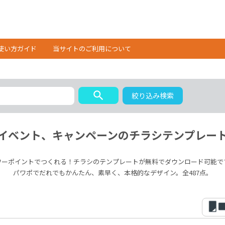
使い方ガイド
当サイトのご利用について
search
絞り込み検索
イベント、キャンペーンのチラシテンプレー
ワーポイントでつくれる！チラシのテンプレートが無料でダウンロード可能で
パワポでだれでもかんたん、素早く、本格的なデザイン。全487点。