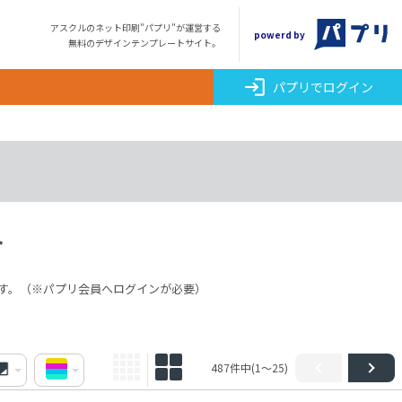
アスクルのネット印刷"パプリ"が運営する
powerd by
無料のデザインテンプレートサイト。
login
パプリでログイン
ト
す。（※パプリ会員へログインが必要）
487件中(1～25)