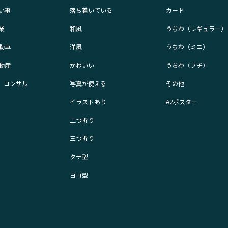
い事
落ち着いている
カード
業
和風
うちわ（レギュラー）
動車
洋風
うちわ（ミニ）
動産
かわいい
うちわ（プチ）
業、コンサル
写真が使える
その他
イラストあり
A2ポスター
二つ折り
三つ折り
タテ型
ヨコ型