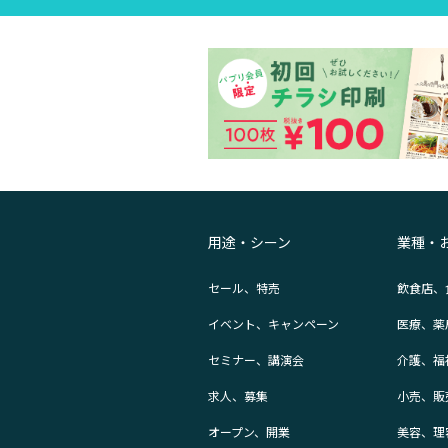
用途・シーン
業種・
セール、特売
飲食店、
イベント、キャンペーン
医療、薬
セミナー、講演会
介護、福
求人、募集
小売、販
オープン、開業
美容、理