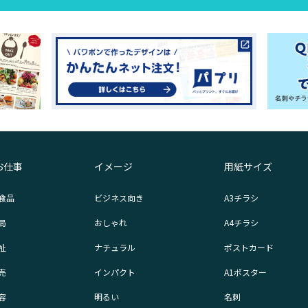
お仕事
イメージ
用紙サイズ
食品
ビジネス向き
A3チラシ
局
おしゃれ
A4チラシ
祉
ナチュラル
ポストカード
売
インパクト
A1ポスター
容
明るい
名刺