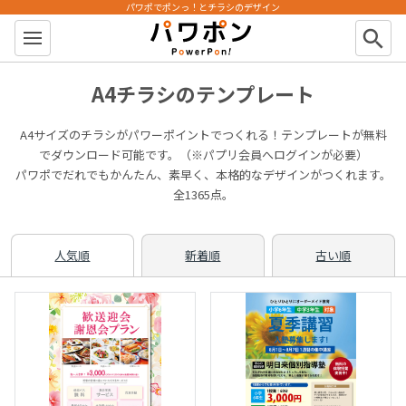
パワポでポンっ！とチラシのデザイン
パワポン
search
A4チラシのテンプレート
A4サイズのチラシがパワーポイントでつくれる！テンプレートが無料
でダウンロード可能です。（※パプリ会員へログインが必要）
パワポでだれでもかんたん、素早く、本格的なデザインがつくれます。
全1365点。
人気順
新着順
古い順