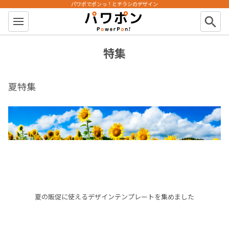
パワポでポンっ！とチラシのデザイン
パワポン
search
特集
夏特集
夏の販促に使えるデザインテンプレートを集めました