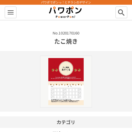
パワポでポンっ！とチラシのデザイン
パワポン
search
No.1020170160
たこ焼き
カテゴリ