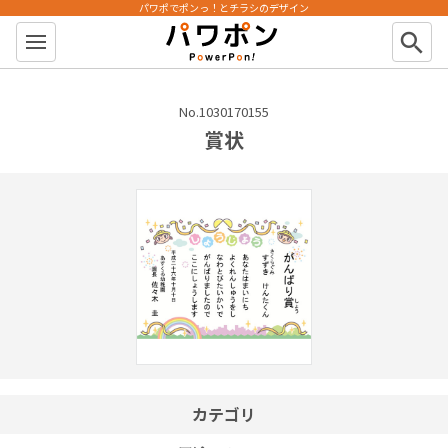
パワポでポンっ！とチラシのデザイン
パワポン
search
No.1030170155
賞状
カテゴリ