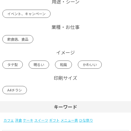
用途・シーン
イベント、キャンペーン
業種・お仕事
飲食店、食品
イメージ
タテ型
明るい
和風
かわいい
印刷サイズ
A4チラシ
キーワード
カフェ
洋食
ケーキ
スイーツ
ギフト
メニュー表
ひな祭り