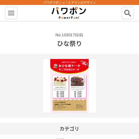
パワポでポンっ！とチラシのデザイン
パワポン
search
No.1030170181
ひな祭り
カテゴリ