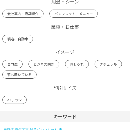
用途・シーン
会社案内・店舗紹介
パンフレット、メニュー
業種・お仕事
製造、自動車
イメージ
ヨコ型
ビジネス向き
おしゃれ
ナチュラル
落ち着いている
印刷サイズ
A3チラシ
キーワード
自動車
電気工事
製品パンフレット
車