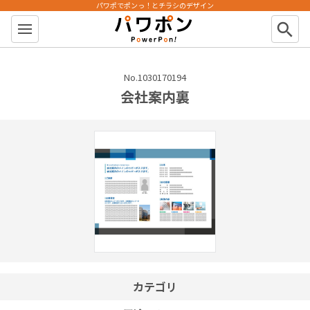
パワポでポンっ！とチラシのデザイン
パワポン
search
No.1030170194
会社案内裏
カテゴリ