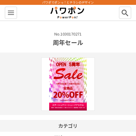
パワポでポンっ！とチラシのデザイン
パワポン
search
No.1030170271
周年セール
カテゴリ