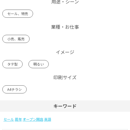
用途・シーン
セール、特売
業種・お仕事
小売、販売
イメージ
タテ型
明るい
印刷サイズ
A4チラシ
キーワード
セール
周年
オープン開店
英語