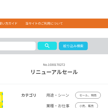
使い方ガイド
当サイトのご利用について
search
絞り込み検索
No.1030170272
リニューアルセール
カテゴリ
用途・シーン
セール、特売
業種・お仕事
小売、販売