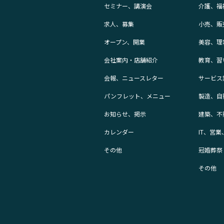
セミナー、講演会
介護、福
求人、募集
小売、販
オープン、開業
美容、理
会社案内・店舗紹介
教育、習
会報、ニュースレター
サービス
パンフレット、メニュー
製造、自
お知らせ、掲示
建築、不
カレンダー
IT、営
その他
冠婚葬祭
その他