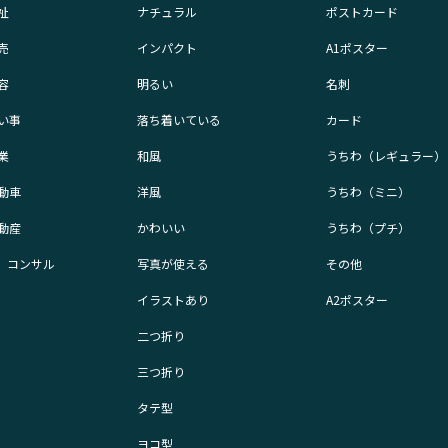
祉
ナチュラル
ポストカード
売
インパクト
A1ポスター
容
明るい
名刺
い事
落ち着いている
カード
業
和風
うちわ（レギュラー）
動車
洋風
うちわ（ミニ）
動産
かわいい
うちわ（プチ）
業、コンサル
写真が使える
その他
イラストあり
A2ポスター
二つ折り
三つ折り
タテ型
ヨコ型