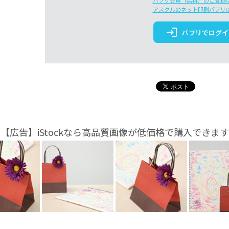
パプリ会員（無料）のご登録
アスクルのネット印刷パプリ
login
パプリでログイ
【広告】iStockなら高品質画像が低価格で購入できます