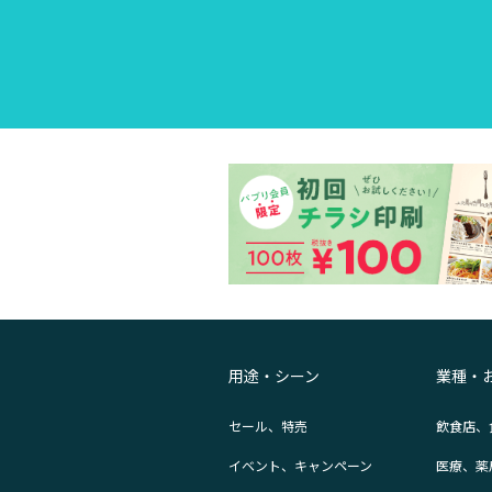
用途・シーン
業種・
セール、特売
飲食店、
イベント、キャンペーン
医療、薬