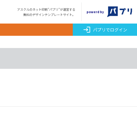
アスクルのネット印刷"パプリ"が運営する
powerd by
無料のデザインテンプレートサイト。
login
パプリでログイン