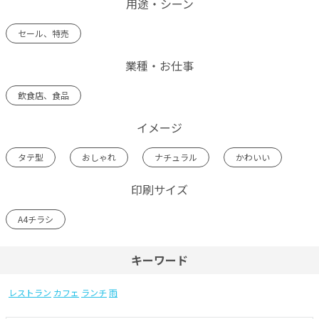
用途・シーン
セール、特売
業種・お仕事
飲食店、食品
イメージ
タテ型
おしゃれ
ナチュラル
かわいい
印刷サイズ
A4チラシ
キーワード
レストラン
カフェ
ランチ
雨