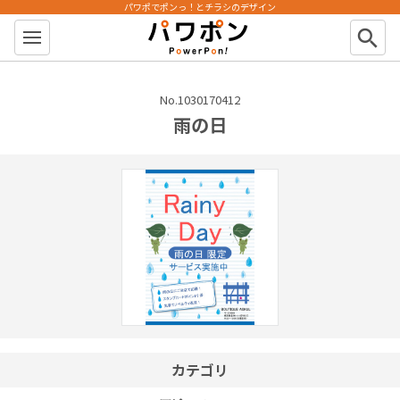
パワポでポンっ！とチラシのデザイン
パワポン
search
No.1030170412
雨の日
カテゴリ