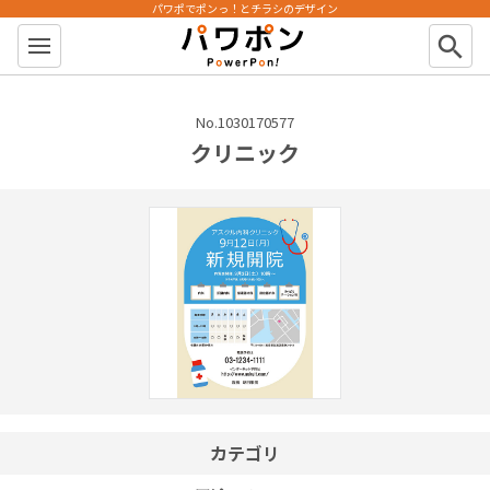
パワポでポンっ！とチラシのデザイン
パワポン
search
No.1030170577
クリニック
カテゴリ