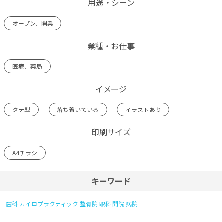
用途・シーン
オープン、開業
業種・お仕事
医療、薬局
イメージ
タテ型
落ち着いている
イラストあり
印刷サイズ
A4チラシ
キーワード
歯科
カイロプラクティック
整骨院
眼科
開院
病院