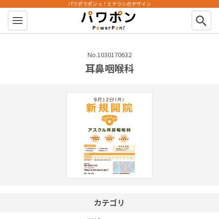
パワポでポンっ！とチラシのデザイン
パワポン
search
No.1030170632
耳鼻咽喉科
カテゴリ