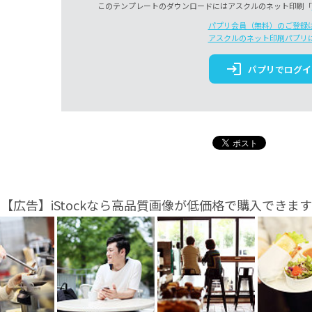
このテンプレートのダウンロードにはアスクルのネット印刷「
パプリ会員（無料）のご登録
アスクルのネット印刷パプリ
login
パプリでログイ
【広告】iStockなら高品質画像が低価格で購入できます