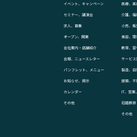
イベント、キャンペーン
医療、薬
セミナー、講演会
介護、福
求人、募集
小売、販
オープン、開業
美容、理
会社案内・店舗紹介
教育、習
会報、ニュースレター
サービス
パンフレット、メニュー
製造、自
お知らせ、掲示
建築、不
カレンダー
IT、営
その他
冠婚葬祭
その他