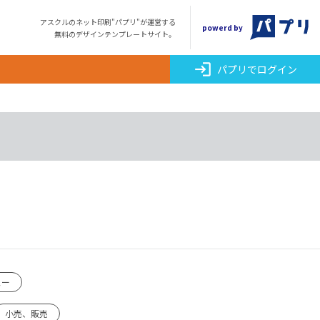
アスクルのネット印刷"パプリ"が運営する
powerd by
無料のデザインテンプレートサイト。
login
パプリでログイン
ュー
小売、販売