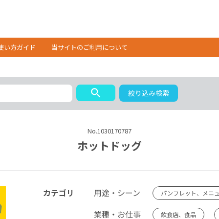
使い方ガイド
当サイトのご利用について
search
絞り込み検索
No.1030170787
ホットドッグ
カテゴリ
用途・シーン
パンフレット、メニ
業種・お仕事
飲食店、食品