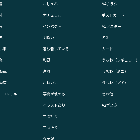
局
おしゃれ
A4チラシ
祉
ナチュラル
ポストカード
売
インパクト
A1ポスター
容
明るい
名刺
い事
落ち着いている
カード
業
和風
うちわ（レギュラー）
動車
洋風
うちわ（ミニ）
動産
かわいい
うちわ（プチ）
業、コンサル
写真が使える
その他
イラストあり
A2ポスター
二つ折り
三つ折り
タテ型