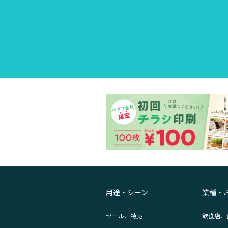
用途・シーン
業種・
セール、特売
飲食店、