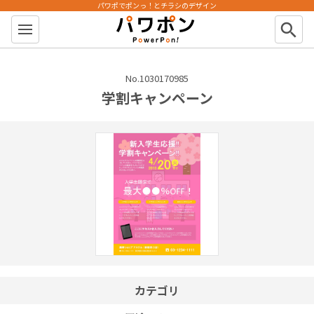
パワポでポンっ！とチラシのデザイン
パワポン
search
No.1030170985
学割キャンペーン
カテゴリ