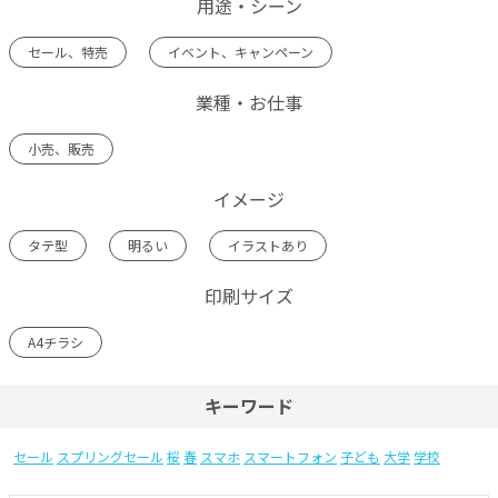
用途・シーン
セール、特売
イベント、キャンペーン
業種・お仕事
小売、販売
イメージ
タテ型
明るい
イラストあり
印刷サイズ
A4チラシ
キーワード
セール
スプリングセール
桜
春
スマホ
スマートフォン
子ども
大学
学校