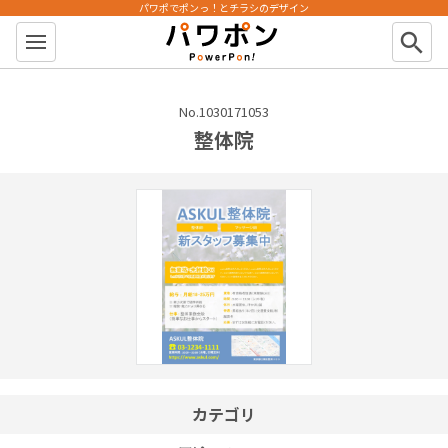
パワポでポンっ！とチラシのデザイン
パワポン
search
No.1030171053
整体院
カテゴリ