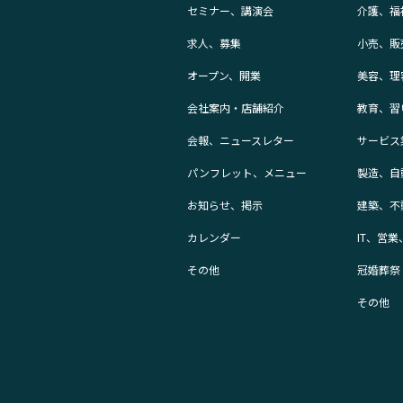
セミナー、講演会
介護、福
求人、募集
小売、販
オープン、開業
美容、理
会社案内・店舗紹介
教育、習
会報、ニュースレター
サービス
パンフレット、メニュー
製造、自
お知らせ、掲示
建築、不
カレンダー
IT、営
その他
冠婚葬祭
その他