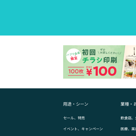
用途・シーン
業種・
セール、特売
飲食店、
イベント、キャンペーン
医療、薬