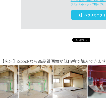
パプリ会員（無料）のご登録
アスクルのネット印刷パプリ
login
パプリでログイ
【広告】iStockなら高品質画像が低価格で購入できます