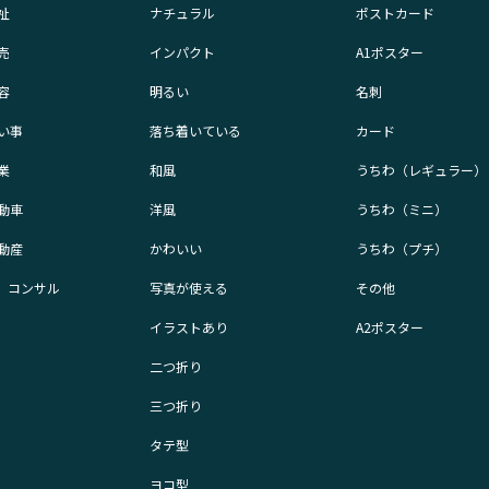
祉
ナチュラル
ポストカード
売
インパクト
A1ポスター
容
明るい
名刺
い事
落ち着いている
カード
業
和風
うちわ（レギュラー）
動車
洋風
うちわ（ミニ）
動産
かわいい
うちわ（プチ）
業、コンサル
写真が使える
その他
イラストあり
A2ポスター
二つ折り
三つ折り
タテ型
ヨコ型