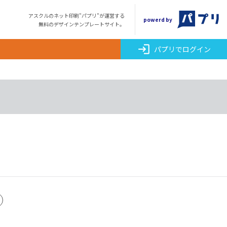
アスクルのネット印刷"パプリ"が運営する
powerd by
無料のデザインテンプレートサイト。
login
パプリでログイン