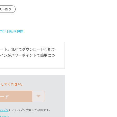
ストあり
コン
自転車
掃除
レート。無料でダウンロード可能で
ザインがパワーポイントで簡単につ
ドしてください。
ード
パプリ
」にてパプリ会員IDが必要です。