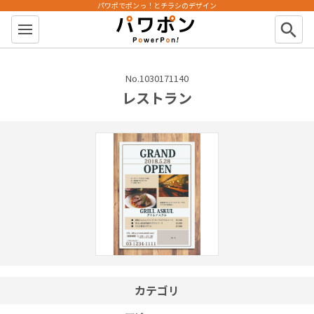
パワポでポンっ！とチラシのデザイン
パワポン
search
No.1030171140
レストラン
カテゴリ