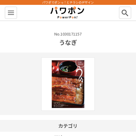
パワポでポンっ！とチラシのデザイン
パワポン
search
No.1030171157
うなぎ
カテゴリ