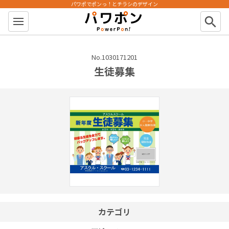
パワポでポンっ！とチラシのデザイン
パワポン
search
No.1030171201
生徒募集
カテゴリ