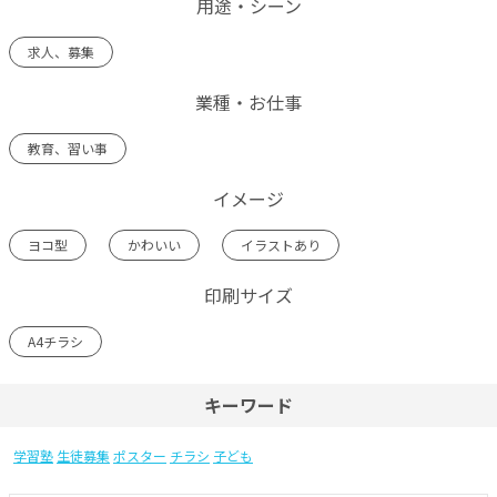
用途・シーン
求人、募集
業種・お仕事
教育、習い事
イメージ
ヨコ型
かわいい
イラストあり
印刷サイズ
A4チラシ
キーワード
学習塾
生徒募集
ポスター
チラシ
子ども