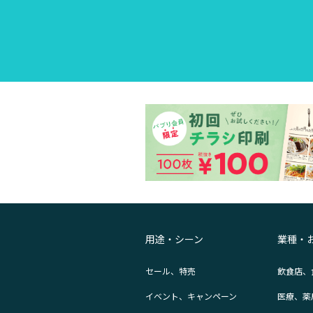
用途・シーン
業種・
セール、特売
飲食店、
イベント、キャンペーン
医療、薬