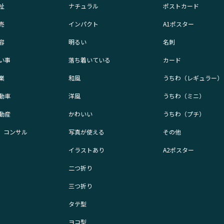
祉
ナチュラル
ポストカード
売
インパクト
A1ポスター
容
明るい
名刺
い事
落ち着いている
カード
業
和風
うちわ（レギュラー）
動車
洋風
うちわ（ミニ）
動産
かわいい
うちわ（プチ）
業、コンサル
写真が使える
その他
イラストあり
A2ポスター
二つ折り
三つ折り
タテ型
ヨコ型