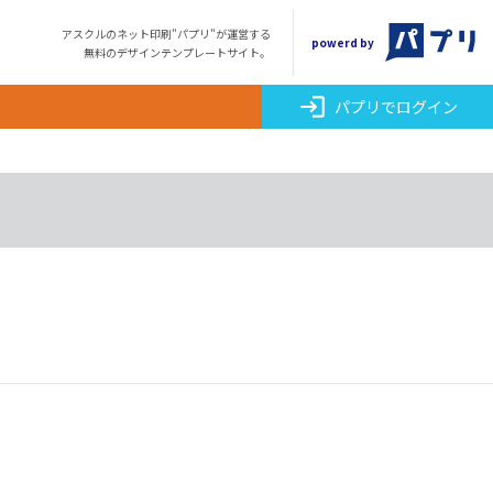
アスクルのネット印刷"パプリ"が運営する
powerd by
無料のデザインテンプレートサイト。
login
パプリでログイン