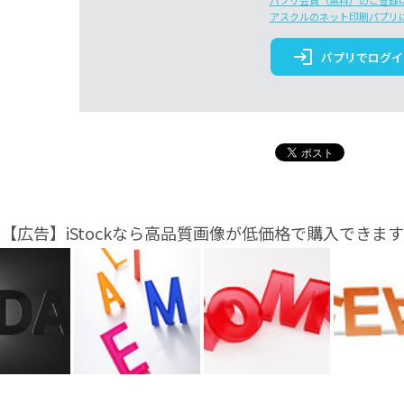
パプリ会員（無料）のご登録
アスクルのネット印刷パプリ
login
パプリでログイ
【広告】iStockなら高品質画像が低価格で購入できます