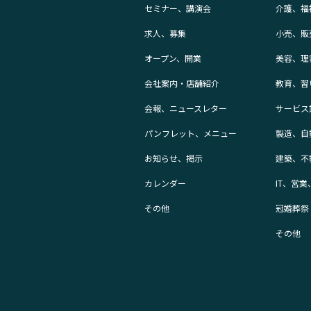
セミナー、講演会
介護、福
求人、募集
小売、販
オープン、開業
美容、理
会社案内・店舗紹介
教育、習
会報、ニュースレター
サービス
パンフレット、メニュー
製造、自
お知らせ、掲示
建築、不
カレンダー
IT、営
その他
冠婚葬祭
その他