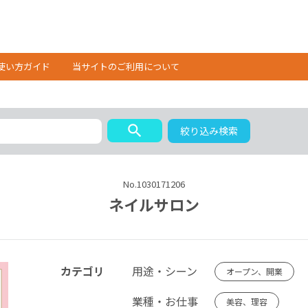
使い方ガイド
当サイトのご利用について
search
絞り込み検索
No.1030171206
ネイルサロン
カテゴリ
用途・シーン
オープン、開業
業種・お仕事
美容、理容