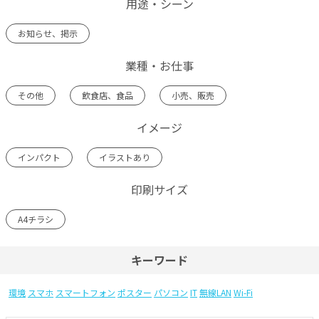
用途・シーン
お知らせ、掲示
業種・お仕事
その他
飲食店、食品
小売、販売
イメージ
インパクト
イラストあり
印刷サイズ
A4チラシ
キーワード
環境
スマホ
スマートフォン
ポスター
パソコン
IT
無線LAN
Wi-Fi