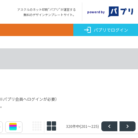
アスクルのネット印刷"パプリ"が運営する
powerd by
無料のデザインテンプレートサイト。
login
パプリでログイン
※パプリ会員へログインが必要）
点。
320件中(201～225)