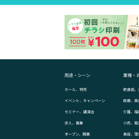
用途・シーン
業種・
セール、特売
飲食店、
イベント、キャンペーン
医療、薬
セミナー、講演会
介護、福
求人、募集
小売、販
オープン、開業
美容、理