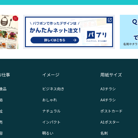
お仕事
イメージ
用紙サイズ
食品
ビジネス向き
A3チラシ
局
おしゃれ
A4チラシ
祉
ナチュラル
ポストカード
売
インパクト
A1ポスター
容
明るい
名刺