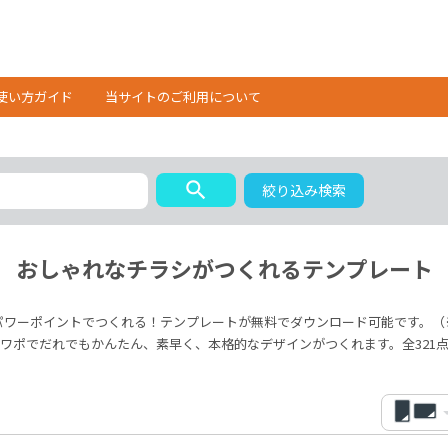
使い方ガイド
当サイトのご利用について
search
絞り込み検索
おしゃれなチラシがつくれるテンプレート
パワーポイントでつくれる！テンプレートが無料でダウンロード可能です。（
ワポでだれでもかんたん、素早く、本格的なデザインがつくれます。全321