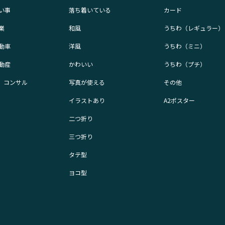
い事
落ち着いている
カード
業
和風
うちわ（レギュラー）
動車
洋風
うちわ（ミニ）
動産
かわいい
うちわ（プチ）
業、コンサル
写真が使える
その他
イラストあり
A2ポスター
二つ折り
三つ折り
タテ型
ヨコ型