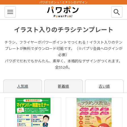
パワポでポンっ！とチラシのデザイン
パワポン
search
イラスト入りのチラシテンプレート
チラシ、フライヤーがパワーポイントでつくれる！イラスト入りのテン
プレートが無料でダウンロード可能です。（※パプリ会員へログインが
必要）
パワポでだれでもかんたん、素早く、本格的なデザインがつくれます。
全552点。
人気順
新着順
古い順