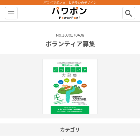
パワポでポンっ！とチラシのデザイン
パワポン
search
No.1030170438
ボランティア募集
カテゴリ