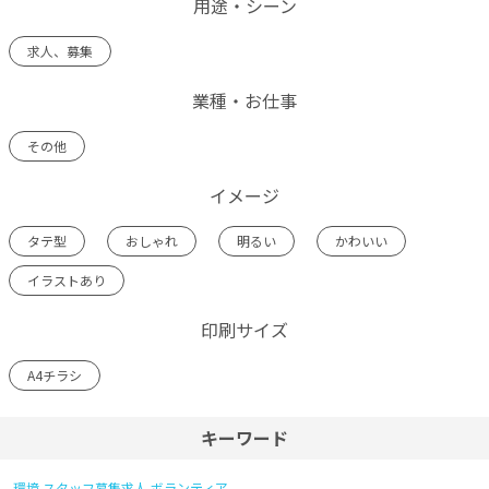
用途・シーン
求人、募集
業種・お仕事
その他
イメージ
タテ型
おしゃれ
明るい
かわいい
イラストあり
印刷サイズ
A4チラシ
キーワード
環境
スタッフ募集求人
ボランティア