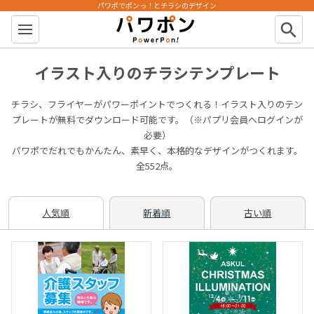
パワポでポンっ！とチラシのデザイン
パワポン
search
イラスト入りのチラシテンプレート
チラシ、フライヤーがパワーポイントでつくれる！イラスト入りのテン
プレートが無料でダウンロード可能です。（※パプリ会員へログインが
必要）
パワポでだれでもかんたん、素早く、本格的なデザインがつくれます。
全552点。
人気順
新着順
古い順