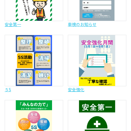
安全第一
車検のお知らせ
５S
安全強化