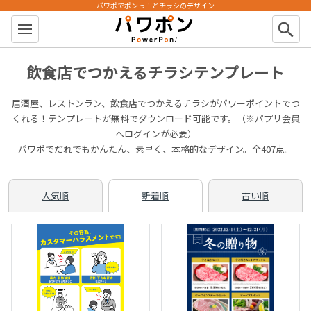
パワポでポンっ！とチラシのデザイン
パワポン
search
飲食店でつかえるチラシテンプレート
居酒屋、レストンラン、飲食店でつかえるチラシがパワーポイントでつ
くれる！テンプレートが無料でダウンロード可能です。（※パプリ会員
へログインが必要）
パワポでだれでもかんたん、素早く、本格的なデザイン。全407点。
人気順
新着順
古い順